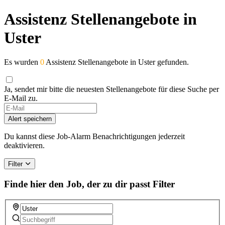
Assistenz Stellenangebote in
Uster
Es wurden
0
Assistenz Stellenangebote in Uster gefunden.
Ja, sendet mir bitte die neuesten Stellenangebote für diese Suche per
E-Mail zu.
If
you
Alert speichern
are
a
Du kannst diese Job-Alarm Benachrichtigungen jederzeit
human,
deaktivieren.
ignore
this
Filter
field
Finde hier den Job, der zu dir passt
Filter