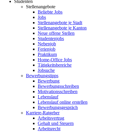
Studenten
Stellenangebote
Beliebte Jobs
Jobs
Stellenangebote je Stadt
Stellenangebote je Kanton
Neue offene Stellen
Studentenjobs
Nebenjob
Ferienjob
Praktikum
Home-Office Jobs
Tätigkeitsbereiche
Jobsuche
Bewerbungstipps
Bewerbung
Bewerbungsschreiben
Motivationsschreiben
Lebenslauf
Lebenslauf online erstellen
Bewerbungsgespräch
Karriere-Ratgeber
Arbeitsvertrag
Gehalt und Steuern
Arbeitsrecht