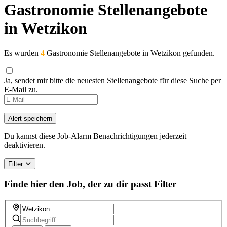
Gastronomie Stellenangebote
in Wetzikon
Es wurden
4
Gastronomie Stellenangebote in Wetzikon gefunden.
Ja, sendet mir bitte die neuesten Stellenangebote für diese Suche per
E-Mail zu.
If
you
are
Alert speichern
a
human,
Du kannst diese Job-Alarm Benachrichtigungen jederzeit
ignore
deaktivieren.
this
field
Filter
Finde hier den Job, der zu dir passt
Filter