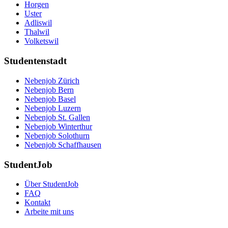
Horgen
Uster
Adliswil
Thalwil
Volketswil
Studentenstadt
Nebenjob Zürich
Nebenjob Bern
Nebenjob Basel
Nebenjob Luzern
Nebenjob St. Gallen
Nebenjob Winterthur
Nebenjob Solothurn
Nebenjob Schaffhausen
StudentJob
Über StudentJob
FAQ
Kontakt
Arbeite mit uns