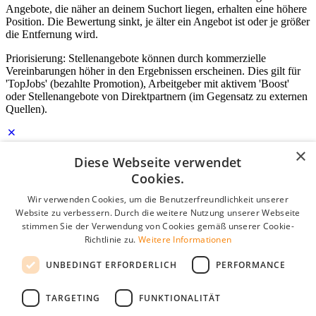
Angebote, die näher an deinem Suchort liegen, erhalten eine höhere
Position. Die Bewertung sinkt, je älter ein Angebot ist oder je größer
die Entfernung wird.
Priorisierung: Stellenangebote können durch kommerzielle
Vereinbarungen höher in den Ergebnissen erscheinen. Dies gilt für
'TopJobs' (bezahlte Promotion), Arbeitgeber mit aktivem 'Boost'
oder Stellenangebote von Direktpartnern (im Gegensatz zu externen
Quellen).
×
Diese Webseite verwendet
Login für Unternehmen
Cookies.
E-Mail
*
Wir verwenden Cookies, um die Benutzerfreundlichkeit unserer
Website zu verbessern. Durch die weitere Nutzung unserer Webseite
stimmen Sie der Verwendung von Cookies gemäß unserer Cookie-
Passwort
Richtlinie zu.
Weitere Informationen
Angemeldet bleiben
UNBEDINGT ERFORDERLICH
PERFORMANCE
Passwort vergessen?
Login
TARGETING
FUNKTIONALITÄT
Kostenloses Unternehmensprofil