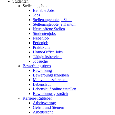
Studenten
Stellenangebote
Beliebte Jobs
Jobs
Stellenangebote je Stadt
Stellenangebote je Kanton
Neue offene Stellen
Studentenjobs
Nebenjob
Ferienjob
Praktikum
Home-Office Jobs
Tätigkeitsbereiche
Jobsuche
Bewerbungstipps
Bewerbung
Bewerbungsschreiben
Motivationsschreiben
Lebenslauf
Lebenslauf online erstellen
Bewerbungsgespräch
Karriere-Ratgeber
Arbeitsvertrag
Gehalt und Steuern
Arbeitsrecht