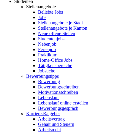
Studenten
Stellenangebote
Beliebte Jobs
Jobs
Stellenangebote je Stadt
Stellenangebote je Kanton
Neue offene Stellen
Studentenjobs
Nebenjob
Ferienjob
Praktikum
Home-Office Jobs
Tätigkeitsbereiche
Jobsuche
Bewerbungstipps
Bewerbung
Bewerbungsschreiben
Motivationsschreiben
Lebenslauf
Lebenslauf online erstellen
Bewerbungsgespräch
Karriere-Ratgeber
Arbeitsvertrag
Gehalt und Steuern
Arbeitsrecht