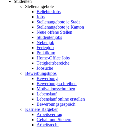
Studenten
Stellenangebote
Beliebte Jobs
Jobs
Stellenangebote je Stadt
Stellenangebote je Kanton
Neue offene Stellen
Studentenjobs
Nebenjob
Ferienjob
Praktikum
Home-Office Jobs
Tätigkeitsbereiche
Jobsuche
Bewerbungstipps
Bewerbung
Bewerbungsschreiben
Motivationsschreiben
Lebenslauf
Lebenslauf online erstellen
Bewerbungsgespräch
Karriere-Ratgeber
Arbeitsvertrag
Gehalt und Steuern
Arbeitsrecht