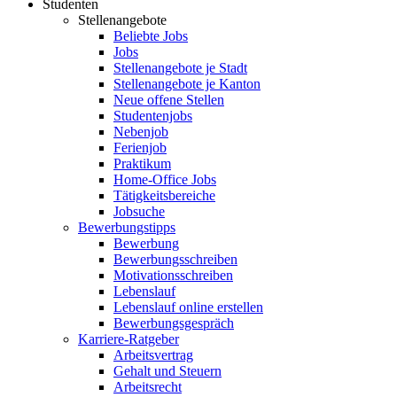
Studenten
Stellenangebote
Beliebte Jobs
Jobs
Stellenangebote je Stadt
Stellenangebote je Kanton
Neue offene Stellen
Studentenjobs
Nebenjob
Ferienjob
Praktikum
Home-Office Jobs
Tätigkeitsbereiche
Jobsuche
Bewerbungstipps
Bewerbung
Bewerbungsschreiben
Motivationsschreiben
Lebenslauf
Lebenslauf online erstellen
Bewerbungsgespräch
Karriere-Ratgeber
Arbeitsvertrag
Gehalt und Steuern
Arbeitsrecht