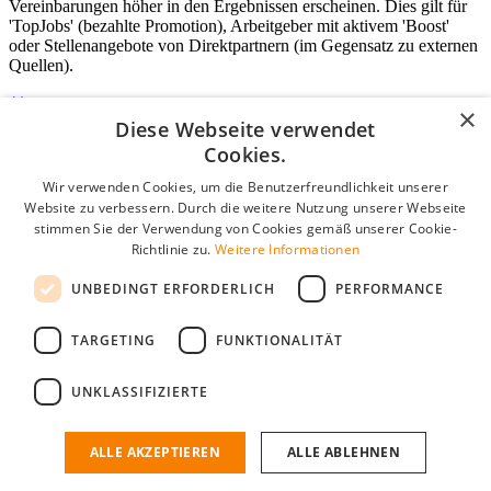
Vereinbarungen höher in den Ergebnissen erscheinen. Dies gilt für
'TopJobs' (bezahlte Promotion), Arbeitgeber mit aktivem 'Boost'
oder Stellenangebote von Direktpartnern (im Gegensatz zu externen
Quellen).
×
Diese Webseite verwendet
Login für Unternehmen
Cookies.
Wir verwenden Cookies, um die Benutzerfreundlichkeit unserer
E-Mail
*
Website zu verbessern. Durch die weitere Nutzung unserer Webseite
stimmen Sie der Verwendung von Cookies gemäß unserer Cookie-
Passwort
Richtlinie zu.
Weitere Informationen
Angemeldet bleiben
UNBEDINGT ERFORDERLICH
PERFORMANCE
Passwort vergessen?
Login
TARGETING
FUNKTIONALITÄT
Kostenloses Unternehmensprofil
UNKLASSIFIZIERTE
Wenn Sie sich registriert haben, können Sie ein Unternehmensprofil
erstellen. Sie sind nur noch wenige Schritte davon entfernt, den
passenden Mitarbeiter zu finden.
ALLE AKZEPTIEREN
ALLE ABLEHNEN
Noch kein Unternehmensprofil?