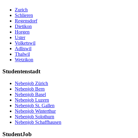
Zurich
Schlieren
Regensdorf
Dietikon
Horgen
Uster
Volketswil
Adliswil
Thalwil
Wetzikon
Studentenstadt
Nebenjob Zürich
Nebenjob Bern
Nebenjob Basel
Nebenjob Luzern
Nebenjob St. Gallen
Nebenjob Winterthur
Nebenjob Solothurn
Nebenjob Schaffhausen
StudentJob