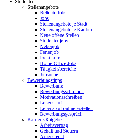
Studenten
Stellenangebote
Beliebte Jobs
Jobs
Stellenangebote je Stadt
Stellenangebote je Kanton
Neue offene Stellen
Studentenjobs
Nebenjob
Ferienjob
Praktikum
Home-Office Jobs
Tätigkeitsbereiche
Jobsuche
Bewerbungstipps
Bewerbung
Bewerbungsschreiben
Motivationsschreiben
Lebenslauf
Lebenslauf online erstellen
Bewerbungsgespräch
Karriere-Ratgeber
Arbeitsvertrag
Gehalt und Steuern
Arbeitsrecht