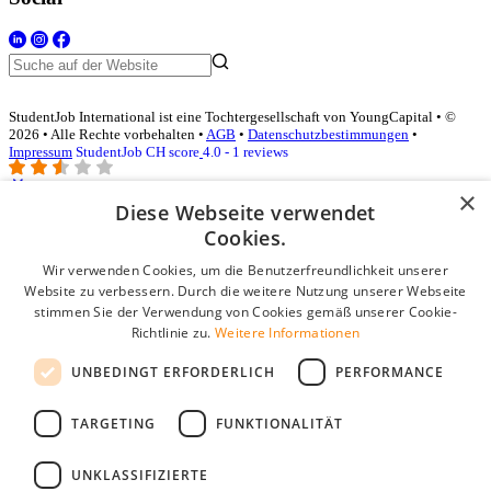
StudentJob International ist eine Tochtergesellschaft von YoungCapital • ©
2026 • Alle Rechte vorbehalten •
AGB
•
Datenschutzbestimmungen
•
Impressum
StudentJob CH score
4.0 - 1 reviews
×
Diese Webseite verwendet
Login für Unternehmen
Cookies.
Wir verwenden Cookies, um die Benutzerfreundlichkeit unserer
E-Mail
*
Website zu verbessern. Durch die weitere Nutzung unserer Webseite
stimmen Sie der Verwendung von Cookies gemäß unserer Cookie-
Passwort
Richtlinie zu.
Weitere Informationen
Angemeldet bleiben
UNBEDINGT ERFORDERLICH
PERFORMANCE
Passwort vergessen?
Login
TARGETING
FUNKTIONALITÄT
Kostenloses Unternehmensprofil
UNKLASSIFIZIERTE
Wenn Sie sich registriert haben, können Sie ein Unternehmensprofil