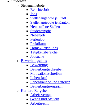
Studenten
Stellenangebote
Beliebte Jobs
Jobs
Stellenangebote je Stadt
Stellenangebote je Kanton
Neue offene Stellen
Studentenjobs
Nebenjob
Ferienjob
Praktikum
Home-Office Jobs
Tätigkeitsbereiche
Jobsuche
Bewerbungstipps
Bewerbung
Bewerbungsschreiben
Motivationsschreiben
Lebenslauf
Lebenslauf online erstellen
Bewerbungsgespräch
Karriere-Ratgeber
Arbeitsvertrag
Gehalt und Steuern
Arbeitsrecht