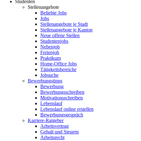
Studenten
Stellenangebote
Beliebte Jobs
Jobs
Stellenangebote je Stadt
Stellenangebote je Kanton
Neue offene Stellen
Studentenjobs
Nebenjob
Ferienjob
Praktikum
Home-Office Jobs
Tätigkeitsbereiche
Jobsuche
Bewerbungstipps
Bewerbung
Bewerbungsschreiben
Motivationsschreiben
Lebenslauf
Lebenslauf online erstellen
Bewerbungsgespräch
Karriere-Ratgeber
Arbeitsvertrag
Gehalt und Steuern
Arbeitsrecht