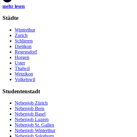
mehr lesen
Städte
Winterthur
Zurich
Schlieren
Dietikon
Regensdorf
Horgen
Uster
Thalwil
Wetzikon
Volketswil
Studentenstadt
Nebenjob Zürich
Nebenjob Bern
Nebenjob Basel
Nebenjob Luzern
Nebenjob St. Gallen
Nebenjob Winterthur
Nebenjob Solothurn