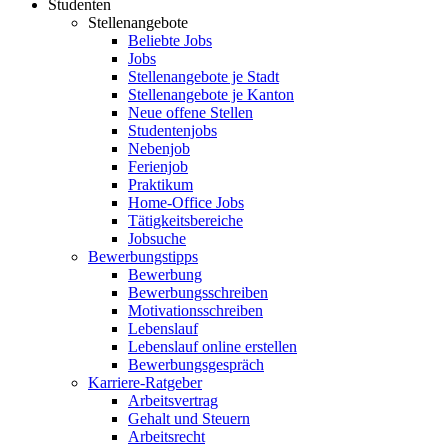
Studenten
Stellenangebote
Beliebte Jobs
Jobs
Stellenangebote je Stadt
Stellenangebote je Kanton
Neue offene Stellen
Studentenjobs
Nebenjob
Ferienjob
Praktikum
Home-Office Jobs
Tätigkeitsbereiche
Jobsuche
Bewerbungstipps
Bewerbung
Bewerbungsschreiben
Motivationsschreiben
Lebenslauf
Lebenslauf online erstellen
Bewerbungsgespräch
Karriere-Ratgeber
Arbeitsvertrag
Gehalt und Steuern
Arbeitsrecht