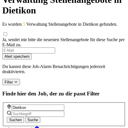
Dietikon
Es wurden
5
Verwaltung Stellenangebote in Dietikon gefunden.
Ja, sendet mir bitte die neuesten Stellenangebote für diese Suche per
E-Mail zu.
If
you
Alert speichern
are
a
Du kannst diese Job-Alarm Benachrichtigungen jederzeit
human,
deaktivieren.
ignore
this
Filter
field
Finde hier den Job, der zu dir passt
Filter
Suchen
Suche