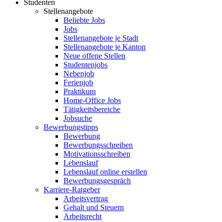
Studenten
Stellenangebote
Beliebte Jobs
Jobs
Stellenangebote je Stadt
Stellenangebote je Kanton
Neue offene Stellen
Studentenjobs
Nebenjob
Ferienjob
Praktikum
Home-Office Jobs
Tätigkeitsbereiche
Jobsuche
Bewerbungstipps
Bewerbung
Bewerbungsschreiben
Motivationsschreiben
Lebenslauf
Lebenslauf online erstellen
Bewerbungsgespräch
Karriere-Ratgeber
Arbeitsvertrag
Gehalt und Steuern
Arbeitsrecht