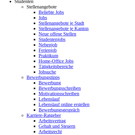
Studenten
Stellenangebote
Beliebte Jobs
Jobs
Stellenangebote je Stadt
Stellenangebote je Kanton
Neue offene Stellen
Studentenjobs
Nebenjob
Ferienjob
Praktikum
Home-Office Jobs
Tätigkeitsbereiche
Jobsuche
Bewerbungstipps
Bewerbung
Bewerbungsschreiben
Motivationsschreiben
Lebenslauf
Lebenslauf online erstellen
Bewerbungsgespräch
Karriere-Ratgeber
Arbeitsvertrag
Gehalt und Steuern
Arbeitsrecht