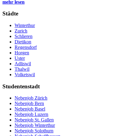
mehr lesen
Städte
Winterthur
Zurich
Schlieren
Dietikon
Regensdorf
Horgen
Uster
Adliswil
Thalwil
Volketswil
Studentenstadt
Nebenjob Zürich
Nebenjob Bern
Nebenjob Basel
Nebenjob Luzern
Nebenjob St. Gallen
Nebenjob Winterthur
Nebenjob Solothurn