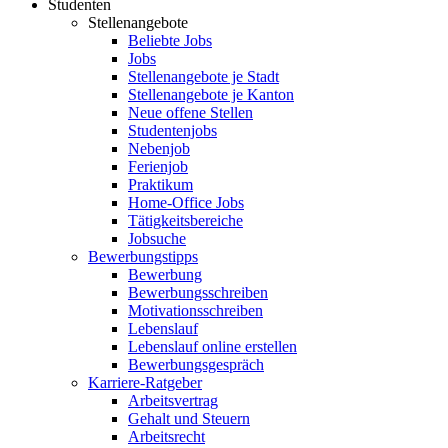
Studenten
Stellenangebote
Beliebte Jobs
Jobs
Stellenangebote je Stadt
Stellenangebote je Kanton
Neue offene Stellen
Studentenjobs
Nebenjob
Ferienjob
Praktikum
Home-Office Jobs
Tätigkeitsbereiche
Jobsuche
Bewerbungstipps
Bewerbung
Bewerbungsschreiben
Motivationsschreiben
Lebenslauf
Lebenslauf online erstellen
Bewerbungsgespräch
Karriere-Ratgeber
Arbeitsvertrag
Gehalt und Steuern
Arbeitsrecht