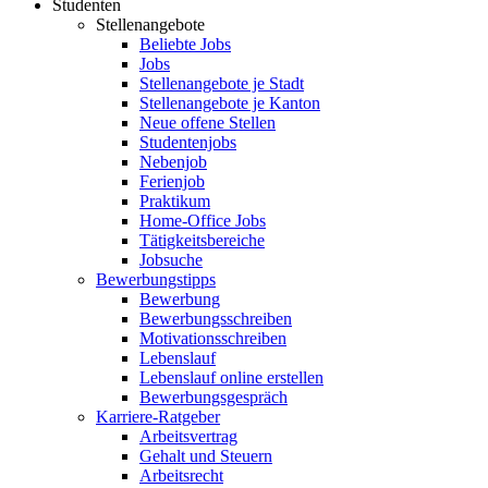
Studenten
Stellenangebote
Beliebte Jobs
Jobs
Stellenangebote je Stadt
Stellenangebote je Kanton
Neue offene Stellen
Studentenjobs
Nebenjob
Ferienjob
Praktikum
Home-Office Jobs
Tätigkeitsbereiche
Jobsuche
Bewerbungstipps
Bewerbung
Bewerbungsschreiben
Motivationsschreiben
Lebenslauf
Lebenslauf online erstellen
Bewerbungsgespräch
Karriere-Ratgeber
Arbeitsvertrag
Gehalt und Steuern
Arbeitsrecht