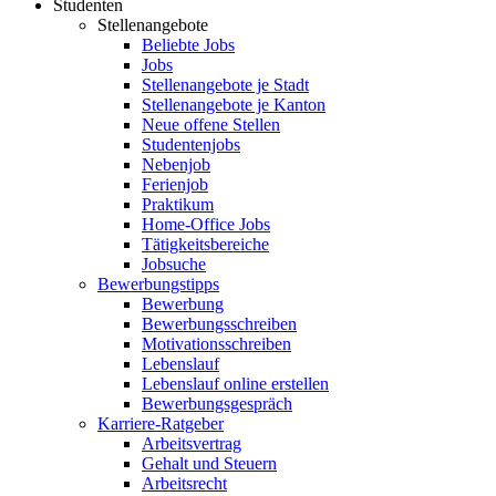
Studenten
Stellenangebote
Beliebte Jobs
Jobs
Stellenangebote je Stadt
Stellenangebote je Kanton
Neue offene Stellen
Studentenjobs
Nebenjob
Ferienjob
Praktikum
Home-Office Jobs
Tätigkeitsbereiche
Jobsuche
Bewerbungstipps
Bewerbung
Bewerbungsschreiben
Motivationsschreiben
Lebenslauf
Lebenslauf online erstellen
Bewerbungsgespräch
Karriere-Ratgeber
Arbeitsvertrag
Gehalt und Steuern
Arbeitsrecht