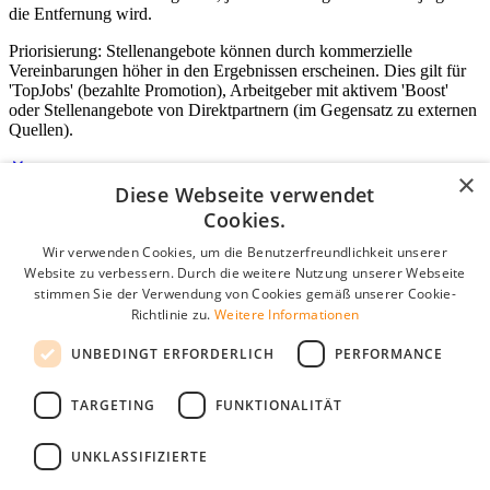
die Entfernung wird.
Priorisierung: Stellenangebote können durch kommerzielle
Vereinbarungen höher in den Ergebnissen erscheinen. Dies gilt für
'TopJobs' (bezahlte Promotion), Arbeitgeber mit aktivem 'Boost'
oder Stellenangebote von Direktpartnern (im Gegensatz zu externen
Quellen).
×
Diese Webseite verwendet
Login für Unternehmen
Cookies.
Wir verwenden Cookies, um die Benutzerfreundlichkeit unserer
E-Mail
*
Website zu verbessern. Durch die weitere Nutzung unserer Webseite
stimmen Sie der Verwendung von Cookies gemäß unserer Cookie-
Passwort
Richtlinie zu.
Weitere Informationen
Angemeldet bleiben
UNBEDINGT ERFORDERLICH
PERFORMANCE
Passwort vergessen?
Login
TARGETING
FUNKTIONALITÄT
Kostenloses Unternehmensprofil
UNKLASSIFIZIERTE
Wenn Sie sich registriert haben, können Sie ein Unternehmensprofil
erstellen. Sie sind nur noch wenige Schritte davon entfernt, den