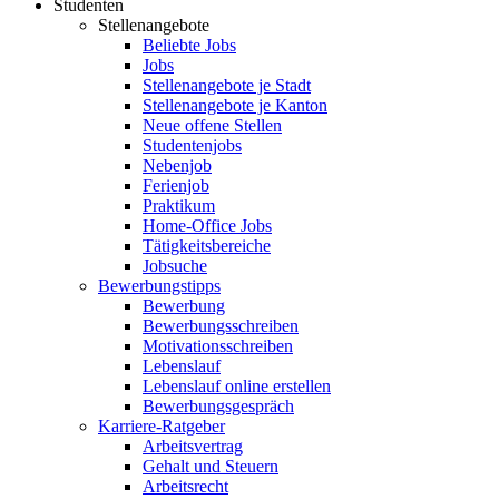
Studenten
Stellenangebote
Beliebte Jobs
Jobs
Stellenangebote je Stadt
Stellenangebote je Kanton
Neue offene Stellen
Studentenjobs
Nebenjob
Ferienjob
Praktikum
Home-Office Jobs
Tätigkeitsbereiche
Jobsuche
Bewerbungstipps
Bewerbung
Bewerbungsschreiben
Motivationsschreiben
Lebenslauf
Lebenslauf online erstellen
Bewerbungsgespräch
Karriere-Ratgeber
Arbeitsvertrag
Gehalt und Steuern
Arbeitsrecht