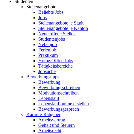
Studenten
Stellenangebote
Beliebte Jobs
Jobs
Stellenangebote je Stadt
Stellenangebote je Kanton
Neue offene Stellen
Studentenjobs
Nebenjob
Ferienjob
Praktikum
Home-Office Jobs
Tätigkeitsbereiche
Jobsuche
Bewerbungstipps
Bewerbung
Bewerbungsschreiben
Motivationsschreiben
Lebenslauf
Lebenslauf online erstellen
Bewerbungsgespräch
Karriere-Ratgeber
Arbeitsvertrag
Gehalt und Steuern
Arbeitsrecht