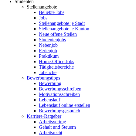
Studenten
Stellenangebote
Beliebte Jobs
Jobs
Stellenangebote je Stadt
Stellenangebote je Kanton
Neue offene Stellen
Studentenjobs
Nebenjob
Ferienjob
Praktikum
Home-Office Jobs
Tätigkeitsbereiche
Jobsuche
Bewerbungstipps
Bewerbung
Bewerbungsschreiben
Motivationsschreiben
Lebenslauf
Lebenslauf online erstellen
Bewerbungsgespräch
Karriere-Ratgeber
Arbeitsvertrag
Gehalt und Steuern
Arbeitsrecht