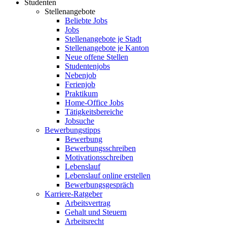
Studenten
Stellenangebote
Beliebte Jobs
Jobs
Stellenangebote je Stadt
Stellenangebote je Kanton
Neue offene Stellen
Studentenjobs
Nebenjob
Ferienjob
Praktikum
Home-Office Jobs
Tätigkeitsbereiche
Jobsuche
Bewerbungstipps
Bewerbung
Bewerbungsschreiben
Motivationsschreiben
Lebenslauf
Lebenslauf online erstellen
Bewerbungsgespräch
Karriere-Ratgeber
Arbeitsvertrag
Gehalt und Steuern
Arbeitsrecht