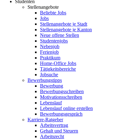
Studenten
Stellenangebote
Beliebte Jobs
Jobs
Stellenangebote je Stadt
Stellenangebote je Kanton
Neue offene Stellen
Studentenjobs
Nebenjob
Ferienjob
Praktikum
Home-Office Jobs
Tätigkeitsbereiche
Jobsuche
Bewerbungstipps
Bewerbung
Bewerbungsschreiben
Motivationsschreiben
Lebenslauf
Lebenslauf online erstellen
Bewerbungsgespräch
Karriere-Ratgeber
Arbeitsvertrag
Gehalt und Steuern
Arbeitsrecht