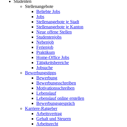
Studenten
Stellenangebote
Beliebte Jobs
Jobs
Stellenangebote je Stadt
Stellenangebote je Kanton
Neue offene Stellen
Studentenjobs
Nebenjob
Ferienjob
Praktikum
Home-Office Jobs
Tätigkeitsbereiche
Jobsuche
Bewerbungstipps
Bewerbung
Bewerbungsschreiben
Motivationsschreiben
Lebenslauf
Lebenslauf online erstellen
Bewerbungsgespräch
Karriere-Ratgeber
Arbeitsvertrag
Gehalt und Steuern
Arbeitsrecht