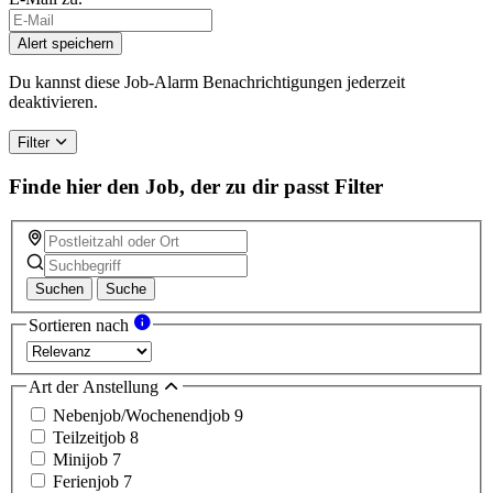
If
you
Alert speichern
are
a
Du kannst diese Job-Alarm Benachrichtigungen jederzeit
human,
deaktivieren.
ignore
this
Filter
field
Finde hier den Job, der zu dir passt
Filter
Suchen
Suche
Sortieren nach
Art der Anstellung
Nebenjob/Wochenendjob
9
Teilzeitjob
8
Minijob
7
Ferienjob
7