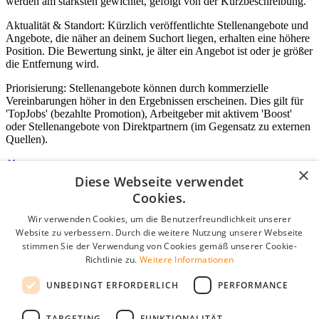
werden am stärksten gewichtet, gefolgt von der Kurzbeschreibung.
Aktualität & Standort: Kürzlich veröffentlichte Stellenangebote und
Angebote, die näher an deinem Suchort liegen, erhalten eine höhere
Position. Die Bewertung sinkt, je älter ein Angebot ist oder je größer
die Entfernung wird.
Priorisierung: Stellenangebote können durch kommerzielle
Vereinbarungen höher in den Ergebnissen erscheinen. Dies gilt für
'TopJobs' (bezahlte Promotion), Arbeitgeber mit aktivem 'Boost'
oder Stellenangebote von Direktpartnern (im Gegensatz zu externen
Quellen).
×
Diese Webseite verwendet
Login für Unternehmen
Cookies.
Wir verwenden Cookies, um die Benutzerfreundlichkeit unserer
E-Mail
*
Website zu verbessern. Durch die weitere Nutzung unserer Webseite
stimmen Sie der Verwendung von Cookies gemäß unserer Cookie-
Passwort
Richtlinie zu.
Weitere Informationen
Angemeldet bleiben
UNBEDINGT ERFORDERLICH
PERFORMANCE
Passwort vergessen?
Login
TARGETING
FUNKTIONALITÄT