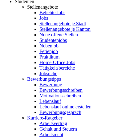
Studenten
Stellenangebote
Beliebte Jobs
Jobs
Stellenangebote je Stadt
Stellenangebote je Kanton
Neue offene Stellen
Studentenjobs
Nebenjob
Ferienjob
Praktikum
Home-Office Jobs
Tätigkeitsbereiche
Jobsuche
Bewerbungstipps
Bewerbung
Bewerbungsschreiben
Motivationsschreiben
Lebenslauf
Lebenslauf online erstellen
Bewerbungsgespräch
Karriere-Ratgeber
Arbeitsvertrag
Gehalt und Steuern
Arbeitsrecht