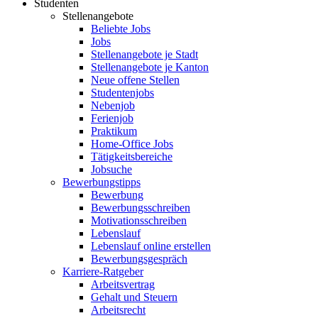
Studenten
Stellenangebote
Beliebte Jobs
Jobs
Stellenangebote je Stadt
Stellenangebote je Kanton
Neue offene Stellen
Studentenjobs
Nebenjob
Ferienjob
Praktikum
Home-Office Jobs
Tätigkeitsbereiche
Jobsuche
Bewerbungstipps
Bewerbung
Bewerbungsschreiben
Motivationsschreiben
Lebenslauf
Lebenslauf online erstellen
Bewerbungsgespräch
Karriere-Ratgeber
Arbeitsvertrag
Gehalt und Steuern
Arbeitsrecht