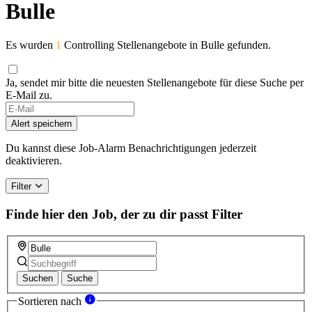
Bulle
Es wurden
1
Controlling Stellenangebote in Bulle gefunden.
Ja, sendet mir bitte die neuesten Stellenangebote für diese Suche per
E-Mail zu.
If
you
Alert speichern
are
a
Du kannst diese Job-Alarm Benachrichtigungen jederzeit
human,
deaktivieren.
ignore
this
Filter
field
Finde hier den Job, der zu dir passt
Filter
Suchen
Suche
Sortieren nach