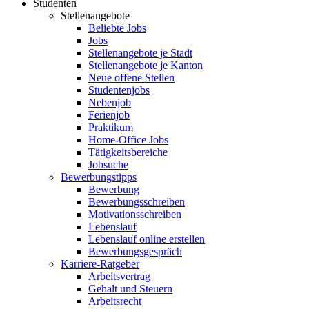
Studenten
Stellenangebote
Beliebte Jobs
Jobs
Stellenangebote je Stadt
Stellenangebote je Kanton
Neue offene Stellen
Studentenjobs
Nebenjob
Ferienjob
Praktikum
Home-Office Jobs
Tätigkeitsbereiche
Jobsuche
Bewerbungstipps
Bewerbung
Bewerbungsschreiben
Motivationsschreiben
Lebenslauf
Lebenslauf online erstellen
Bewerbungsgespräch
Karriere-Ratgeber
Arbeitsvertrag
Gehalt und Steuern
Arbeitsrecht