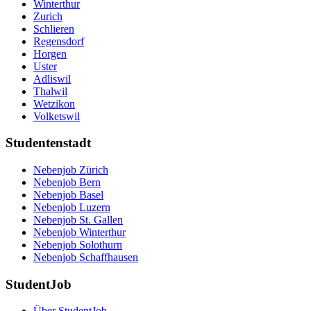
Winterthur
Zurich
Schlieren
Regensdorf
Horgen
Uster
Adliswil
Thalwil
Wetzikon
Volketswil
Studentenstadt
Nebenjob Zürich
Nebenjob Bern
Nebenjob Basel
Nebenjob Luzern
Nebenjob St. Gallen
Nebenjob Winterthur
Nebenjob Solothurn
Nebenjob Schaffhausen
StudentJob
Über StudentJob