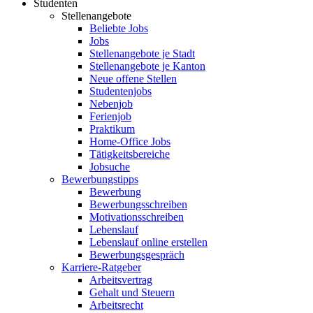
Studenten
Stellenangebote
Beliebte Jobs
Jobs
Stellenangebote je Stadt
Stellenangebote je Kanton
Neue offene Stellen
Studentenjobs
Nebenjob
Ferienjob
Praktikum
Home-Office Jobs
Tätigkeitsbereiche
Jobsuche
Bewerbungstipps
Bewerbung
Bewerbungsschreiben
Motivationsschreiben
Lebenslauf
Lebenslauf online erstellen
Bewerbungsgespräch
Karriere-Ratgeber
Arbeitsvertrag
Gehalt und Steuern
Arbeitsrecht