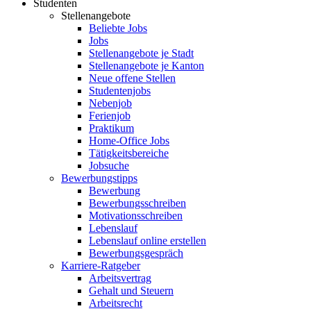
Studenten
Stellenangebote
Beliebte Jobs
Jobs
Stellenangebote je Stadt
Stellenangebote je Kanton
Neue offene Stellen
Studentenjobs
Nebenjob
Ferienjob
Praktikum
Home-Office Jobs
Tätigkeitsbereiche
Jobsuche
Bewerbungstipps
Bewerbung
Bewerbungsschreiben
Motivationsschreiben
Lebenslauf
Lebenslauf online erstellen
Bewerbungsgespräch
Karriere-Ratgeber
Arbeitsvertrag
Gehalt und Steuern
Arbeitsrecht