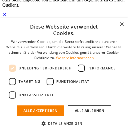
Quellen).
×
Diese Webseite verwendet
Login für Unternehmen
Cookies.
E-Mail
*
Wir verwenden Cookies, um die Benutzerfreundlichkeit unserer
Website zu verbessern. Durch die weitere Nutzung unserer Webseite
stimmen Sie der Verwendung von Cookies gemäß unserer Cookie-
Passwort
Richtlinie zu.
Weitere Informationen
Angemeldet bleiben
UNBEDINGT ERFORDERLICH
PERFORMANCE
Passwort vergessen?
Login
TARGETING
FUNKTIONALITÄT
Kostenloses Unternehmensprofil
UNKLASSIFIZIERTE
Wenn Sie sich registriert haben, können Sie ein Unternehmensprofil
erstellen. Sie sind nur noch wenige Schritte davon entfernt, den
passenden Mitarbeiter zu finden.
ALLE AKZEPTIEREN
ALLE ABLEHNEN
Noch kein Unternehmensprofil?
DETAILS ANZEIGEN
Kostenlos registrieren