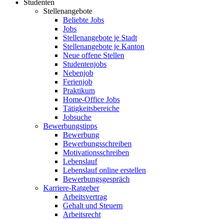
Studenten
Stellenangebote
Beliebte Jobs
Jobs
Stellenangebote je Stadt
Stellenangebote je Kanton
Neue offene Stellen
Studentenjobs
Nebenjob
Ferienjob
Praktikum
Home-Office Jobs
Tätigkeitsbereiche
Jobsuche
Bewerbungstipps
Bewerbung
Bewerbungsschreiben
Motivationsschreiben
Lebenslauf
Lebenslauf online erstellen
Bewerbungsgespräch
Karriere-Ratgeber
Arbeitsvertrag
Gehalt und Steuern
Arbeitsrecht