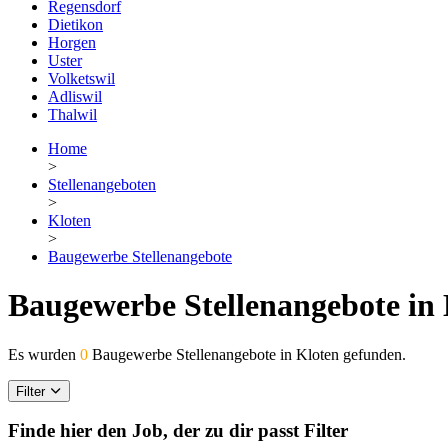
Regensdorf
Dietikon
Horgen
Uster
Volketswil
Adliswil
Thalwil
Home
>
Stellenangeboten
>
Kloten
>
Baugewerbe Stellenangebote
Baugewerbe Stellenangebote in 
Es wurden
0
Baugewerbe Stellenangebote in Kloten gefunden.
Filter
Finde hier den Job, der zu dir passt
Filter