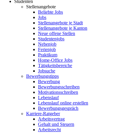
Studenten
Stellenangebote
Beliebte Jobs
Jobs
Stellenangebote je Stadt
Stellenangebote je Kanton
Neue offene Stellen
Studentenjobs
Nebenjob
Ferienjob
Praktikum
Home-Office Jobs
Tätigkeitsbereiche
Jobsuche
Bewerbungstipps
Bewerbung
Bewerbungsschreiben
Motivationsschreiben
Lebenslauf
Lebenslauf online erstellen
Bewerbungsgespräch
Karriere-Ratgeber
Arbeitsvertrag
Gehalt und Steuern
Arbeitsrecht