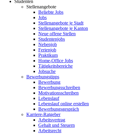
Studenten
Stellenangebote
Beliebte Jobs
Jobs
Stellenangebote je Stadt
Stellenangebote je Kanton
Neue offene Stellen
Studentenjobs
Nebenjob
Ferienjob
Praktikum
Home-Office Jobs
Tätigkeitsbereiche
Jobsuche
Bewerbungstipps
Bewerbung
Bewerbungsschreiben
Motivationsschreiben
Lebenslauf
Lebenslauf online erstellen
Bewerbungsgespräch
Karriere-Ratgeber
Arbeitsvertrag
Gehalt und Steuern
Arbeitsrecht