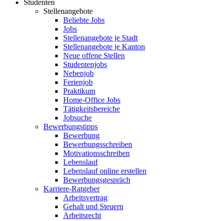
Studenten
Stellenangebote
Beliebte Jobs
Jobs
Stellenangebote je Stadt
Stellenangebote je Kanton
Neue offene Stellen
Studentenjobs
Nebenjob
Ferienjob
Praktikum
Home-Office Jobs
Tätigkeitsbereiche
Jobsuche
Bewerbungstipps
Bewerbung
Bewerbungsschreiben
Motivationsschreiben
Lebenslauf
Lebenslauf online erstellen
Bewerbungsgespräch
Karriere-Ratgeber
Arbeitsvertrag
Gehalt und Steuern
Arbeitsrecht