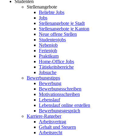
Studenten
Stellenangebote
Beliebte Jobs
Jobs
Stellenangebote je Stadt
Stellenangebote je Kanton
Neue offene Stellen
Studentenjobs
Nebenjob
Ferienjob
Praktikum
Home-Office Jobs
Tätigkeitsbereiche
Jobsuche
Bewerbungstipps
Bewerbung
Bewerbungsschreiben
Motivationsschreiben
Lebenslauf
Lebenslauf online erstellen
Bewerbungsgespräch
Karriere-Ratgeber
Arbeitsvertrag
Gehalt und Steuern
Arbeitsrecht