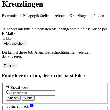
Kreuzlingen
Es wurden
1
Pädagogik Stellenangebote in Kreuzlingen gefunden.
Ja, sendet mir bitte die neuesten Stellenangebote für diese Suche per
E-Mail zu.
If
you
Alert speichern
are
a
Du kannst diese Job-Alarm Benachrichtigungen jederzeit
human,
deaktivieren.
ignore
this
Filter
field
Finde hier den Job, der zu dir passt
Filter
Suchen
Suche
Sortieren nach