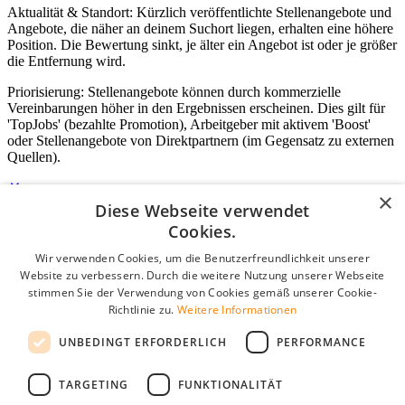
Aktualität & Standort: Kürzlich veröffentlichte Stellenangebote und
Angebote, die näher an deinem Suchort liegen, erhalten eine höhere
Position. Die Bewertung sinkt, je älter ein Angebot ist oder je größer
die Entfernung wird.
Priorisierung: Stellenangebote können durch kommerzielle
Vereinbarungen höher in den Ergebnissen erscheinen. Dies gilt für
'TopJobs' (bezahlte Promotion), Arbeitgeber mit aktivem 'Boost'
oder Stellenangebote von Direktpartnern (im Gegensatz zu externen
Quellen).
×
Diese Webseite verwendet
Login für Unternehmen
Cookies.
Wir verwenden Cookies, um die Benutzerfreundlichkeit unserer
E-Mail
*
Website zu verbessern. Durch die weitere Nutzung unserer Webseite
stimmen Sie der Verwendung von Cookies gemäß unserer Cookie-
Passwort
Richtlinie zu.
Weitere Informationen
Angemeldet bleiben
UNBEDINGT ERFORDERLICH
PERFORMANCE
Passwort vergessen?
Login
TARGETING
FUNKTIONALITÄT
Kostenloses Unternehmensprofil