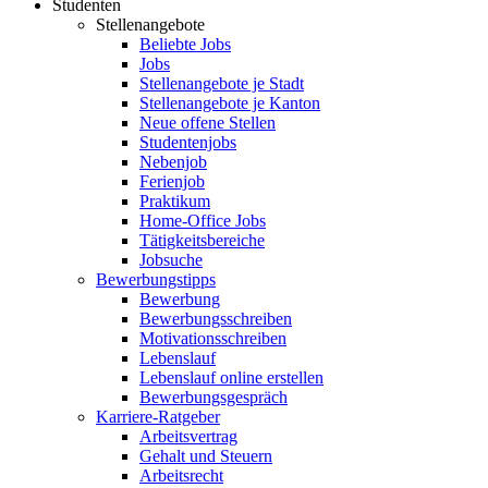
Studenten
Stellenangebote
Beliebte Jobs
Jobs
Stellenangebote je Stadt
Stellenangebote je Kanton
Neue offene Stellen
Studentenjobs
Nebenjob
Ferienjob
Praktikum
Home-Office Jobs
Tätigkeitsbereiche
Jobsuche
Bewerbungstipps
Bewerbung
Bewerbungsschreiben
Motivationsschreiben
Lebenslauf
Lebenslauf online erstellen
Bewerbungsgespräch
Karriere-Ratgeber
Arbeitsvertrag
Gehalt und Steuern
Arbeitsrecht