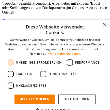
'TopJobs' (bezahlte Promotion), Arbeitgeber mit aktivem 'Boost'
oder Stellenangebote von Direktpartnern (im Gegensatz zu externen
Quellen).
×
Diese Webseite verwendet
Login für Unternehmen
Cookies.
Wir verwenden Cookies, um die Benutzerfreundlichkeit unserer
E-Mail
*
Website zu verbessern. Durch die weitere Nutzung unserer Webseite
stimmen Sie der Verwendung von Cookies gemäß unserer Cookie-
Passwort
Richtlinie zu.
Weitere Informationen
Angemeldet bleiben
UNBEDINGT ERFORDERLICH
PERFORMANCE
Passwort vergessen?
Login
TARGETING
FUNKTIONALITÄT
Kostenloses Unternehmensprofil
UNKLASSIFIZIERTE
Wenn Sie sich registriert haben, können Sie ein Unternehmensprofil
erstellen. Sie sind nur noch wenige Schritte davon entfernt, den
passenden Mitarbeiter zu finden.
ALLE AKZEPTIEREN
ALLE ABLEHNEN
Noch kein Unternehmensprofil?