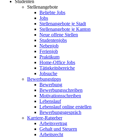
Studenten
Stellenangebote
Beliebte Jobs
Jobs
Stellenangebote je Stadt
Stellenangebote je Kanton
Neue offene Stellen
Studentenjobs
Nebenjob
Ferienjob
Praktikum
Home-Office Jobs
Tätigkeitsbereiche
Jobsuche
Bewerbungstipps
Bewerbung
Bewerbungsschreiben
Motivationsschreiben
Lebenslauf
Lebenslauf online erstellen
Bewerbungsgespräch
Karriere-Ratgeber
Arbeitsvertrag
Gehalt und Steuern
Arbeitsrecht