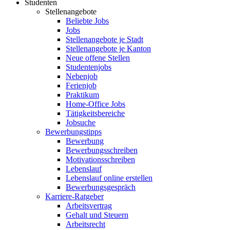
Studenten
Stellenangebote
Beliebte Jobs
Jobs
Stellenangebote je Stadt
Stellenangebote je Kanton
Neue offene Stellen
Studentenjobs
Nebenjob
Ferienjob
Praktikum
Home-Office Jobs
Tätigkeitsbereiche
Jobsuche
Bewerbungstipps
Bewerbung
Bewerbungsschreiben
Motivationsschreiben
Lebenslauf
Lebenslauf online erstellen
Bewerbungsgespräch
Karriere-Ratgeber
Arbeitsvertrag
Gehalt und Steuern
Arbeitsrecht