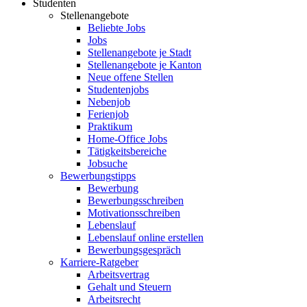
Studenten
Stellenangebote
Beliebte Jobs
Jobs
Stellenangebote je Stadt
Stellenangebote je Kanton
Neue offene Stellen
Studentenjobs
Nebenjob
Ferienjob
Praktikum
Home-Office Jobs
Tätigkeitsbereiche
Jobsuche
Bewerbungstipps
Bewerbung
Bewerbungsschreiben
Motivationsschreiben
Lebenslauf
Lebenslauf online erstellen
Bewerbungsgespräch
Karriere-Ratgeber
Arbeitsvertrag
Gehalt und Steuern
Arbeitsrecht