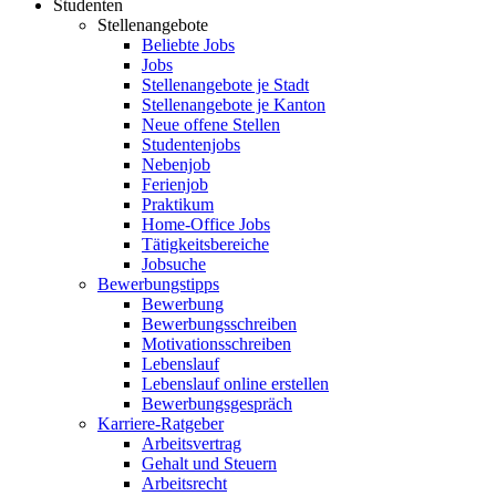
Studenten
Stellenangebote
Beliebte Jobs
Jobs
Stellenangebote je Stadt
Stellenangebote je Kanton
Neue offene Stellen
Studentenjobs
Nebenjob
Ferienjob
Praktikum
Home-Office Jobs
Tätigkeitsbereiche
Jobsuche
Bewerbungstipps
Bewerbung
Bewerbungsschreiben
Motivationsschreiben
Lebenslauf
Lebenslauf online erstellen
Bewerbungsgespräch
Karriere-Ratgeber
Arbeitsvertrag
Gehalt und Steuern
Arbeitsrecht