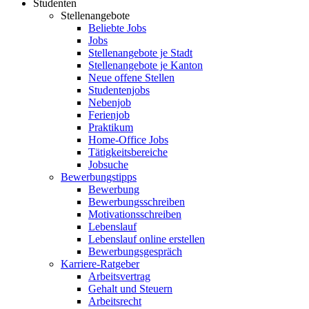
Studenten
Stellenangebote
Beliebte Jobs
Jobs
Stellenangebote je Stadt
Stellenangebote je Kanton
Neue offene Stellen
Studentenjobs
Nebenjob
Ferienjob
Praktikum
Home-Office Jobs
Tätigkeitsbereiche
Jobsuche
Bewerbungstipps
Bewerbung
Bewerbungsschreiben
Motivationsschreiben
Lebenslauf
Lebenslauf online erstellen
Bewerbungsgespräch
Karriere-Ratgeber
Arbeitsvertrag
Gehalt und Steuern
Arbeitsrecht