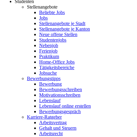
Studenten
Stellenangebote
Beliebte Jobs
Jobs
Stellenangebote je Stadt
Stellenangebote je Kanton
Neue offene Stellen
Studentenjobs
Nebenjob
Ferienjob
Praktikum
Home-Office Jobs
Tätigkeitsbereiche
Jobsuche
Bewerbungstipps
Bewerbung
Bewerbungsschreiben
Motivationsschreiben
Lebenslauf
Lebenslauf online erstellen
Bewerbungsgespräch
Karriere-Ratgeber
Arbeitsvertrag
Gehalt und Steuern
Arbeitsrecht