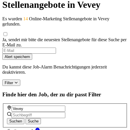
Stellenangebote in Vevey
Es wurden
14
Online-Marketing Stellenangebote in Vevey
gefunden.
Ja, sendet mir bitte die neuesten Stellenangebote für diese Suche per
E-Mail zu.
If
you
Alert speichern
are
a
Du kannst diese Job-Alarm Benachrichtigungen jederzeit
human,
deaktivieren.
ignore
this
Filter
field
Finde hier den Job, der zu dir passt
Filter
Suchen
Suche