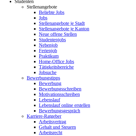
Studenten
Stellenangebote
Beliebte Jobs
Jobs
Stellenangebote je Stadt
Stellenangebote je Kanton
Neue offene Stellen
Studentenjobs
Nebenjob
Ferienjob
Praktikum
Home-Office Jobs
Tätigkeitsbereiche
Jobsuche
Bewerbungstipps
Bewerbung
Bewerbungsschreiben
Motivationsschreiben
Lebenslauf
Lebenslauf online erstellen
Bewerbungsgespräch
Karriere-Ratgeber
Arbeitsvertrag
Gehalt und Steuern
Arbeitsrecht