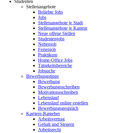
Studenten
Stellenangebote
Beliebte Jobs
Jobs
Stellenangebote je Stadt
Stellenangebote je Kanton
Neue offene Stellen
Studentenjobs
Nebenjob
Ferienjob
Praktikum
Home-Office Jobs
Tätigkeitsbereiche
Jobsuche
Bewerbungstipps
Bewerbung
Bewerbungsschreiben
Motivationsschreiben
Lebenslauf
Lebenslauf online erstellen
Bewerbungsgespräch
Karriere-Ratgeber
Arbeitsvertrag
Gehalt und Steuern
Arbeitsrecht