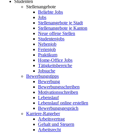
Studenten
Stellenangebote
Beliebte Jobs
Jobs
Stellenangebote je Stadt
Stellenangebote je Kanton
Neue offene Stellen
Studentenjobs
Nebenjob
Ferienjob
Praktikum
Home-Office Jobs
Tätigkeitsbereiche
Jobsuche
Bewerbungstipps
Bewerbung
Bewerbungsschreiben
Motivationsschreiben
Lebenslauf
Lebenslauf online erstellen
Bewerbungsgespräch
Karriere-Ratgeber
Arbeitsvertrag
Gehalt und Steuern
Arbeitsrecht