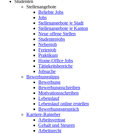
Studenten
Stellenangebote
Beliebte Jobs
Jobs
Stellenangebote je Stadt
Stellenangebote je Kanton
Neue offene Stellen
Studentenjobs
Nebenjob
Ferienjob
Praktikum
Home-Office Jobs
Tätigkeitsbereiche
Jobsuche
Bewerbungstipps
Bewerbung
Bewerbungsschreiben
Motivationsschreiben
Lebenslauf
Lebenslauf online erstellen
Bewerbungsgespräch
Karriere-Ratgeber
Arbeitsvertrag
Gehalt und Steuern
Arbeitsrecht