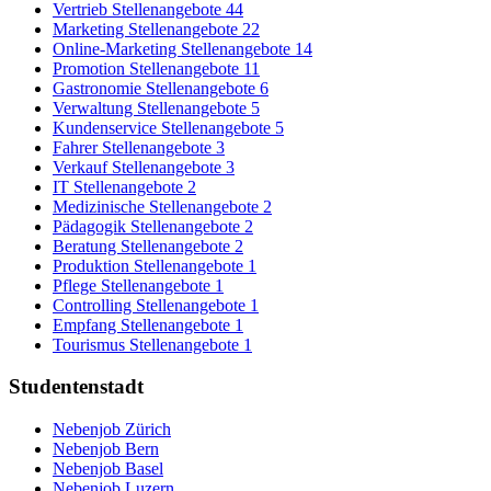
Vertrieb Stellenangebote
44
Marketing Stellenangebote
22
Online-Marketing Stellenangebote
14
Promotion Stellenangebote
11
Gastronomie Stellenangebote
6
Verwaltung Stellenangebote
5
Kundenservice Stellenangebote
5
Fahrer Stellenangebote
3
Verkauf Stellenangebote
3
IT Stellenangebote
2
Medizinische Stellenangebote
2
Pädagogik Stellenangebote
2
Beratung Stellenangebote
2
Produktion Stellenangebote
1
Pflege Stellenangebote
1
Controlling Stellenangebote
1
Empfang Stellenangebote
1
Tourismus Stellenangebote
1
Studentenstadt
Nebenjob Zürich
Nebenjob Bern
Nebenjob Basel
Nebenjob Luzern