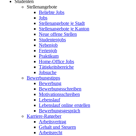
Studenten
Stellenangebote
Beliebte Jobs
Jobs
Stellenangebote je Stadt
Stellenangebote je Kanton
Neue offene Stellen
Studentenjobs
Nebenjob
Ferienjob
Praktikum
Home-Office Jobs
Tätigkeitsbereiche
Jobsuche
Bewerbungstipps
Bewerbung
Bewerbungsschreiben
Motivationsschreiben
Lebenslauf
Lebenslauf online erstellen
Bewerbungsgespräch
Karriere-Ratgeber
Arbeitsvertrag
Gehalt und Steuern
Arbeitsrecht