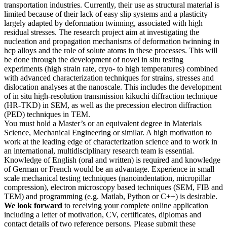
transportation industries. Currently, their use as structural material is
limited because of their lack of easy slip systems and a plasticity
largely adapted by deformation twinning, associated with high
residual stresses. The research project aim at investigating the
nucleation and propagation mechanisms of deformation twinning in
hcp alloys and the role of solute atoms in these processes. This will
be done through the development of novel in situ testing
experiments (high strain rate, cryo- to high temperatures) combined
with advanced characterization techniques for strains, stresses and
dislocation analyses at the nanoscale. This includes the development
of in situ high-resolution transmission kikuchi diffraction technique
(HR-TKD) in SEM, as well as the precession electron diffraction
(PED) techniques in TEM.
You must hold a Master’s or an equivalent degree in Materials
Science, Mechanical Engineering or similar. A high motivation to
work at the leading edge of characterization science and to work in
an international, multidisciplinary research team is essential.
Knowledge of English (oral and written) is required and knowledge
of German or French would be an advantage. Experience in small
scale mechanical testing techniques (nanoindentation, micropillar
compression), electron microscopy based techniques (SEM, FIB and
TEM) and programming (e.g. Matlab, Python or C++) is desirable.
We look forward
to receiving your complete online application
including a letter of motivation, CV, certificates, diplomas and
contact details of two reference persons. Please submit these