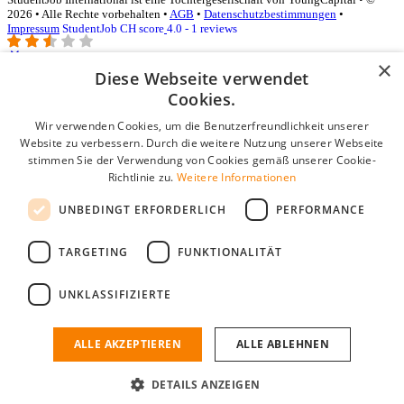
2026 • Alle Rechte vorbehalten •
AGB
•
Datenschutzbestimmungen
•
Impressum
StudentJob CH score
4.0 - 1 reviews
×
Diese Webseite verwendet
Login für Unternehmen
Cookies.
Wir verwenden Cookies, um die Benutzerfreundlichkeit unserer
E-Mail
*
Website zu verbessern. Durch die weitere Nutzung unserer Webseite
stimmen Sie der Verwendung von Cookies gemäß unserer Cookie-
Passwort
Richtlinie zu.
Weitere Informationen
Angemeldet bleiben
UNBEDINGT ERFORDERLICH
PERFORMANCE
Passwort vergessen?
Login
TARGETING
FUNKTIONALITÄT
Kostenloses Unternehmensprofil
UNKLASSIFIZIERTE
Wenn Sie sich registriert haben, können Sie ein Unternehmensprofil
erstellen. Sie sind nur noch wenige Schritte davon entfernt, den
passenden Mitarbeiter zu finden.
ALLE AKZEPTIEREN
ALLE ABLEHNEN
Noch kein Unternehmensprofil?
DETAILS ANZEIGEN
Kostenlos registrieren