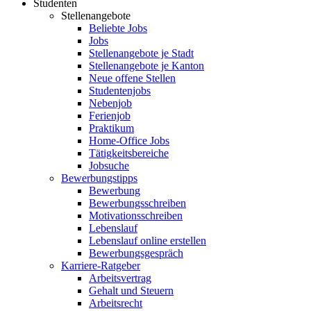
Studenten
Stellenangebote
Beliebte Jobs
Jobs
Stellenangebote je Stadt
Stellenangebote je Kanton
Neue offene Stellen
Studentenjobs
Nebenjob
Ferienjob
Praktikum
Home-Office Jobs
Tätigkeitsbereiche
Jobsuche
Bewerbungstipps
Bewerbung
Bewerbungsschreiben
Motivationsschreiben
Lebenslauf
Lebenslauf online erstellen
Bewerbungsgespräch
Karriere-Ratgeber
Arbeitsvertrag
Gehalt und Steuern
Arbeitsrecht