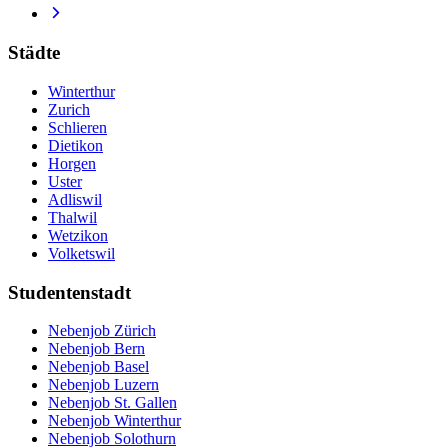
Städte
Winterthur
Zurich
Schlieren
Dietikon
Horgen
Uster
Adliswil
Thalwil
Wetzikon
Volketswil
Studentenstadt
Nebenjob Zürich
Nebenjob Bern
Nebenjob Basel
Nebenjob Luzern
Nebenjob St. Gallen
Nebenjob Winterthur
Nebenjob Solothurn