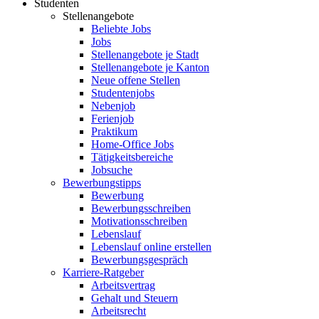
Studenten
Stellenangebote
Beliebte Jobs
Jobs
Stellenangebote je Stadt
Stellenangebote je Kanton
Neue offene Stellen
Studentenjobs
Nebenjob
Ferienjob
Praktikum
Home-Office Jobs
Tätigkeitsbereiche
Jobsuche
Bewerbungstipps
Bewerbung
Bewerbungsschreiben
Motivationsschreiben
Lebenslauf
Lebenslauf online erstellen
Bewerbungsgespräch
Karriere-Ratgeber
Arbeitsvertrag
Gehalt und Steuern
Arbeitsrecht