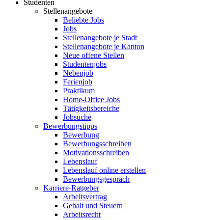
Studenten
Stellenangebote
Beliebte Jobs
Jobs
Stellenangebote je Stadt
Stellenangebote je Kanton
Neue offene Stellen
Studentenjobs
Nebenjob
Ferienjob
Praktikum
Home-Office Jobs
Tätigkeitsbereiche
Jobsuche
Bewerbungstipps
Bewerbung
Bewerbungsschreiben
Motivationsschreiben
Lebenslauf
Lebenslauf online erstellen
Bewerbungsgespräch
Karriere-Ratgeber
Arbeitsvertrag
Gehalt und Steuern
Arbeitsrecht