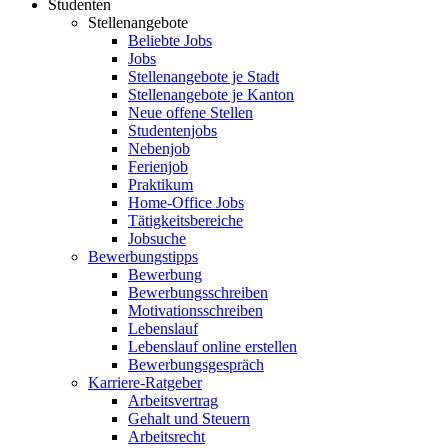
Studenten
Stellenangebote
Beliebte Jobs
Jobs
Stellenangebote je Stadt
Stellenangebote je Kanton
Neue offene Stellen
Studentenjobs
Nebenjob
Ferienjob
Praktikum
Home-Office Jobs
Tätigkeitsbereiche
Jobsuche
Bewerbungstipps
Bewerbung
Bewerbungsschreiben
Motivationsschreiben
Lebenslauf
Lebenslauf online erstellen
Bewerbungsgespräch
Karriere-Ratgeber
Arbeitsvertrag
Gehalt und Steuern
Arbeitsrecht