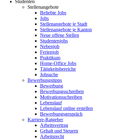
Studenten
Stellenangebote
Beliebte Jobs
Jobs
Stellenangebote je Stadt
Stellenangebote je Kanton
Neue offene Stellen
Studentenjobs
Nebenjob
Ferienjob
Praktikum
Home-Office Jobs
Tätigkeitsbereiche
Jobsuche
Bewerbungstipps
Bewerbung
Bewerbungsschreiben
Motivationsschreiben
Lebenslauf
Lebenslauf online erstellen
Bewerbungsgespräch
Karriere-Ratgeber
Arbeitsvertrag
Gehalt und Steuern
Arbeitsrecht