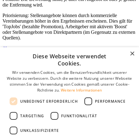
die Entfernung wird.
Priorisierung: Stellenangebote können durch kommerzielle
Vereinbarungen höher in den Ergebnissen erscheinen. Dies gilt für
'TopJobs' (bezahlte Promotion), Arbeitgeber mit aktivem 'Boost'
oder Stellenangebote von Direktpartnern (im Gegensatz zu externen
Quellen).
×
Diese Webseite verwendet
Login für Unternehmen
Cookies.
Wir verwenden Cookies, um die Benutzerfreundlichkeit unserer
E-Mail
*
Website zu verbessern. Durch die weitere Nutzung unserer Webseite
stimmen Sie der Verwendung von Cookies gemäß unserer Cookie-
Passwort
Richtlinie zu.
Weitere Informationen
Angemeldet bleiben
UNBEDINGT ERFORDERLICH
PERFORMANCE
Passwort vergessen?
Login
TARGETING
FUNKTIONALITÄT
Kostenloses Unternehmensprofil
UNKLASSIFIZIERTE
Wenn Sie sich registriert haben, können Sie ein Unternehmensprofil