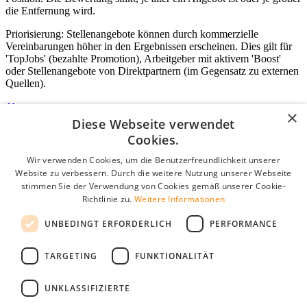
die Entfernung wird.
Priorisierung: Stellenangebote können durch kommerzielle
Vereinbarungen höher in den Ergebnissen erscheinen. Dies gilt für
'TopJobs' (bezahlte Promotion), Arbeitgeber mit aktivem 'Boost'
oder Stellenangebote von Direktpartnern (im Gegensatz zu externen
Quellen).
×
Diese Webseite verwendet
Login für Unternehmen
Cookies.
Wir verwenden Cookies, um die Benutzerfreundlichkeit unserer
E-Mail
*
Website zu verbessern. Durch die weitere Nutzung unserer Webseite
stimmen Sie der Verwendung von Cookies gemäß unserer Cookie-
Passwort
Richtlinie zu.
Weitere Informationen
Angemeldet bleiben
UNBEDINGT ERFORDERLICH
PERFORMANCE
Passwort vergessen?
Login
TARGETING
FUNKTIONALITÄT
Kostenloses Unternehmensprofil
UNKLASSIFIZIERTE
Wenn Sie sich registriert haben, können Sie ein Unternehmensprofil