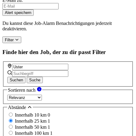
E-Mail zu.
If
you
Alert speichern
are
a
Du kannst diese Job-Alarm Benachrichtigungen jederzeit
human,
deaktivieren.
ignore
this
Filter
field
Finde hier den Job, der zu dir passt
Filter
Suchen
Suche
Sortieren nach
Abstände
Innerhalb 10 km
0
Innerhalb 25 km
1
Innerhalb 50 km
1
Innerhalb 100 km
1