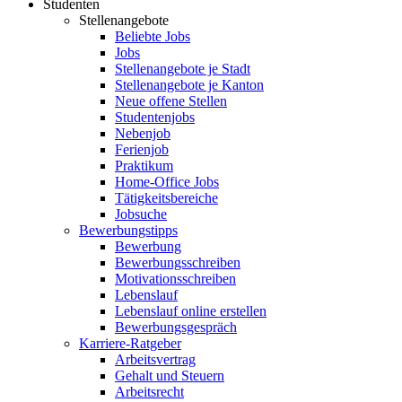
Studenten
Stellenangebote
Beliebte Jobs
Jobs
Stellenangebote je Stadt
Stellenangebote je Kanton
Neue offene Stellen
Studentenjobs
Nebenjob
Ferienjob
Praktikum
Home-Office Jobs
Tätigkeitsbereiche
Jobsuche
Bewerbungstipps
Bewerbung
Bewerbungsschreiben
Motivationsschreiben
Lebenslauf
Lebenslauf online erstellen
Bewerbungsgespräch
Karriere-Ratgeber
Arbeitsvertrag
Gehalt und Steuern
Arbeitsrecht