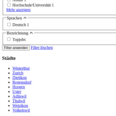
Hochschule/Universität
1
Mehr anzeigen
Sprachen
Deutsch
1
Bezeichnung
Topjobs
Filter löschen
Filter anwenden
Städte
Winterthur
Zurich
Dietikon
Regensdorf
Horgen
Uster
Adliswil
Thalwil
Wetzikon
Volketswil