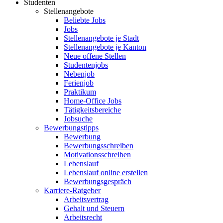
Studenten
Stellenangebote
Beliebte Jobs
Jobs
Stellenangebote je Stadt
Stellenangebote je Kanton
Neue offene Stellen
Studentenjobs
Nebenjob
Ferienjob
Praktikum
Home-Office Jobs
Tätigkeitsbereiche
Jobsuche
Bewerbungstipps
Bewerbung
Bewerbungsschreiben
Motivationsschreiben
Lebenslauf
Lebenslauf online erstellen
Bewerbungsgespräch
Karriere-Ratgeber
Arbeitsvertrag
Gehalt und Steuern
Arbeitsrecht